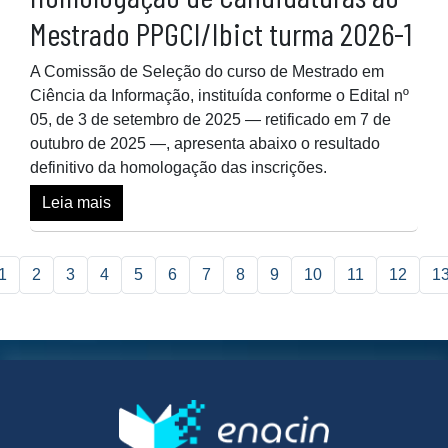
Mestrado PPGCI/Ibict turma 2026-1
A Comissão de Seleção do curso de Mestrado em
Ciência da Informação, instituída conforme o Edital nº
05, de 3 de setembro de 2025 — retificado em 7 de
outubro de 2025 —, apresenta abaixo o resultado
definitivo da homologação das inscrições.
Leia mais
1
2
3
4
5
6
7
8
9
10
11
12
1