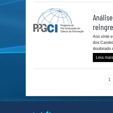
Análise
reingr
Aos vinte e
dos Candid
doutorado
Leia mai
1