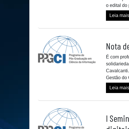
o edital d
Leia mai
Nota d
É com prof
solidaried
Cavalcanti
Gestão do 
Leia mai
I Semin