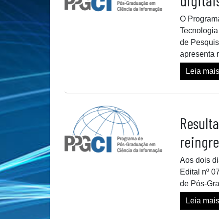
digitai
O Programa
Tecnologia 
de Pesquisa
apresenta 
Leia mai
Resulta
reingr
Aos dois di
Edital nº 
de Pós-Gra
Leia mai