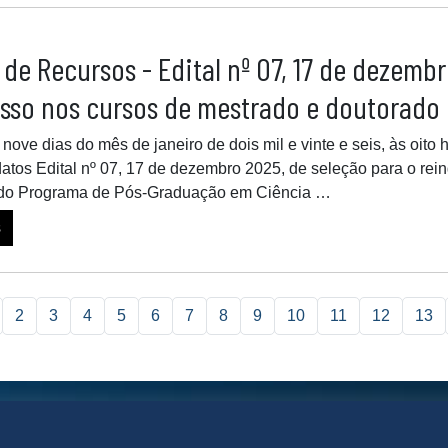
 de Recursos - Edital nº 07, 17 de dezemb
esso nos cursos de mestrado e doutorado
 nove dias do mês de janeiro de dois mil e vinte e seis, às oito
atos Edital nº 07, 17 de dezembro 2025, de seleção para o rei
 do Programa de Pós-Graduação em Ciência …
s
2
3
4
5
6
7
8
9
10
11
12
13