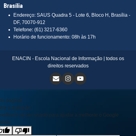
Brasília
Endereço: SAUS Quadra 5 - Lote 6, Bloco H, Brasília -
DF, 70070-912
Telefone: (61) 3217-6360
Horário de funcionamento: 08h às 17h
ENACIN - Escola Nacional de Informação | todos os
direitos reservados
to original
lie a tradução
eedback vai ser usado para ajudar a melhorar o Google
dutor