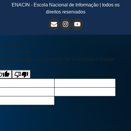
ENACIN - Escola Nacional de Informação | todos os
direitos reservados
to original
lie a tradução
eedback vai ser usado para ajudar a melhorar o Google
dutor