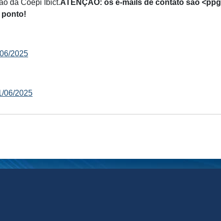
o da Coepi Ibict.
ATENÇÃO: os e-mails de contato são <ppg
 ponto!
/06/2025
11/06/2025