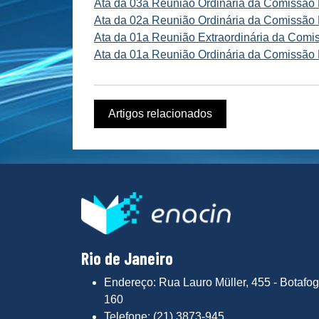
Ata da 03a Reunião Ordinária da Comissão D
Ata da 02a Reunião Ordinária da Comissão D
Ata da 01a Reunião Extraordinária da Comis
Ata da 01a Reunião Ordinária da Comissão D
Artigos relacionados
Rio de Janeiro
Endereço: Rua Lauro Müller, 455 - Botafog
160
Telefone: (21) 3873-945