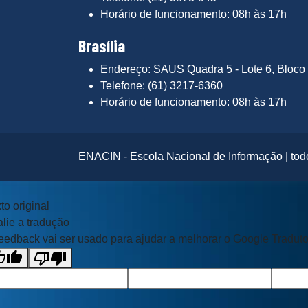
Horário de funcionamento: 08h às 17h
Brasília
Endereço: SAUS Quadra 5 - Lote 6, Bloco 
Telefone: (61) 3217-6360
Horário de funcionamento: 08h às 17h
ENACIN - Escola Nacional de Informação | todo
to original
lie a tradução
eedback vai ser usado para ajudar a melhorar o Google Traduto